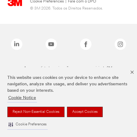
Cookie Preferences
|
Fale com o DPO
© 3M 2026. Todos os Direitos Reservados.
As marcas listadas a cima são marcas comerciais da 3M.
This website uses cookies on your device to enhance site
navigation, analyze site usage, and deliver you advertisements
based on your interests.
Cookie Notice
Reject Non-Essential Cookies
Accept Cookies
Cookie Preferences