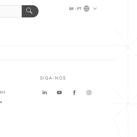
BR - PT
SIGA-NOS
 3M
te