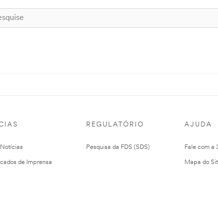
CIAS
REGULATÓRIO
AJUDA
 Notícias
Pesquisa da FDS (SDS)
Fale com a
cados de Imprensa
Mapa do Si