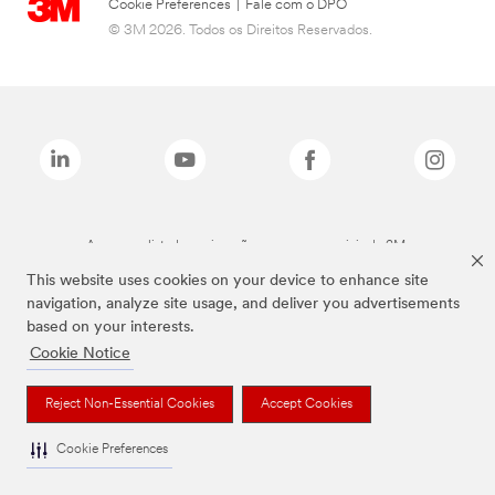
Cookie Preferences
|
Fale com o DPO
© 3M 2026. Todos os Direitos Reservados.
As marcas listadas a cima são marcas comerciais da 3M.
This website uses cookies on your device to enhance site
navigation, analyze site usage, and deliver you advertisements
based on your interests.
Cookie Notice
Reject Non-Essential Cookies
Accept Cookies
Cookie Preferences