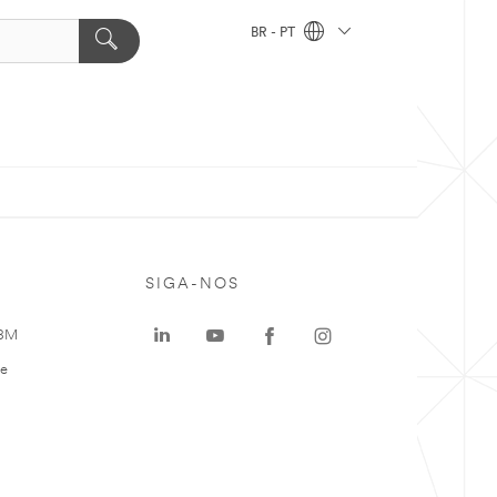
BR - PT
SIGA-NOS
 3M
te