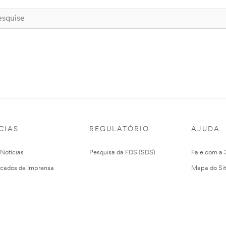
CIAS
REGULATÓRIO
AJUDA
 Notícias
Pesquisa da FDS (SDS)
Fale com a
cados de Imprensa
Mapa do Si