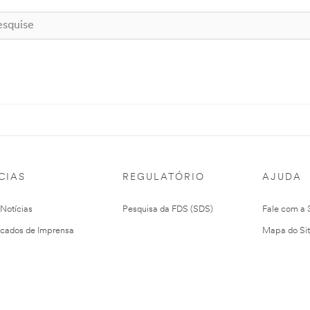
CIAS
REGULATÓRIO
AJUDA
 Notícias
Pesquisa da FDS (SDS)
Fale com a
cados de Imprensa
Mapa do Si