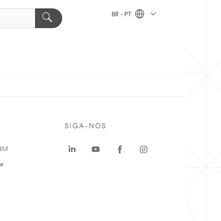
BR - PT
SIGA-NOS
 3M
te