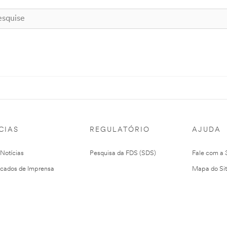
CIAS
REGULATÓRIO
AJUDA
 Notícias
Pesquisa da FDS (SDS)
Fale com a
cados de Imprensa
Mapa do Si