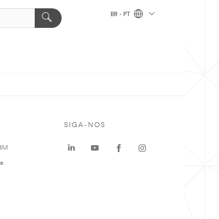
BR - PT
SIGA-NOS
 3M
te