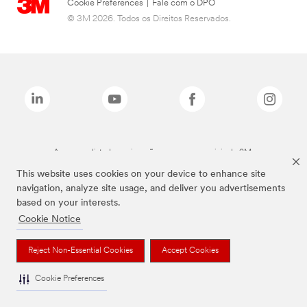
Cookie Preferences
|
Fale com o DPO
© 3M 2026. Todos os Direitos Reservados.
As marcas listadas a cima são marcas comerciais da 3M.
This website uses cookies on your device to enhance site
navigation, analyze site usage, and deliver you advertisements
based on your interests.
Cookie Notice
Reject Non-Essential Cookies
Accept Cookies
Cookie Preferences