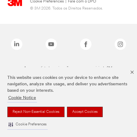
Cookie Preferences
|
Fale com o DPO
© 3M 2026. Todos os Direitos Reservados.
As marcas listadas a cima são marcas comerciais da 3M.
This website uses cookies on your device to enhance site
navigation, analyze site usage, and deliver you advertisements
based on your interests.
Cookie Notice
Reject Non-Essential Cookies
Accept Cookies
Cookie Preferences