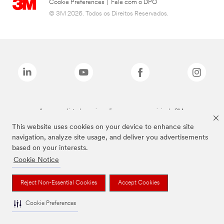
Cookie Preferences
|
Fale com o DPO
© 3M 2026. Todos os Direitos Reservados.
As marcas listadas a cima são marcas comerciais da 3M.
This website uses cookies on your device to enhance site
navigation, analyze site usage, and deliver you advertisements
based on your interests.
Cookie Notice
Reject Non-Essential Cookies
Accept Cookies
Cookie Preferences