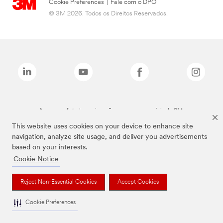
Cookie Preferences
|
Fale com o DPO
© 3M 2026. Todos os Direitos Reservados.
As marcas listadas a cima são marcas comerciais da 3M.
This website uses cookies on your device to enhance site
navigation, analyze site usage, and deliver you advertisements
based on your interests.
Cookie Notice
Reject Non-Essential Cookies
Accept Cookies
Cookie Preferences