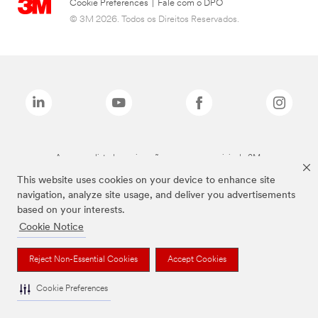
Cookie Preferences
|
Fale com o DPO
© 3M 2026. Todos os Direitos Reservados.
As marcas listadas a cima são marcas comerciais da 3M.
This website uses cookies on your device to enhance site
navigation, analyze site usage, and deliver you advertisements
based on your interests.
Cookie Notice
Reject Non-Essential Cookies
Accept Cookies
Cookie Preferences