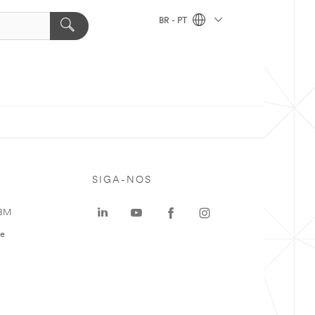
BR - PT
SIGA-NOS
 3M
te