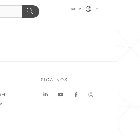
BR - PT
SIGA-NOS
 3M
te