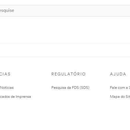
CIAS
REGULATÓRIO
AJUDA
 Notícias
Pesquisa da FDS (SDS)
Fale com a
cados de Imprensa
Mapa do Si