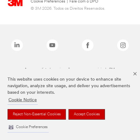
Cookie Preferences
|
Fale com o DPO
© 3M 2026. Todos os Direitos Reservados.
As marcas listadas a cima são marcas comerciais da 3M.
This website uses cookies on your device to enhance site
navigation, analyze site usage, and deliver you advertisements
based on your interests.
Cookie Notice
Reject Non-Essential Cookies
Accept Cookies
Cookie Preferences