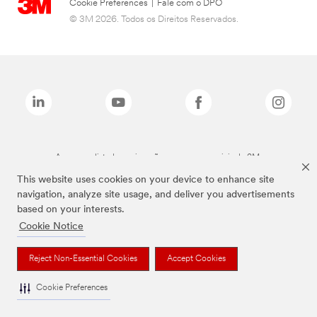
Cookie Preferences
|
Fale com o DPO
© 3M 2026. Todos os Direitos Reservados.
As marcas listadas a cima são marcas comerciais da 3M.
This website uses cookies on your device to enhance site
navigation, analyze site usage, and deliver you advertisements
based on your interests.
Cookie Notice
Reject Non-Essential Cookies
Accept Cookies
Cookie Preferences