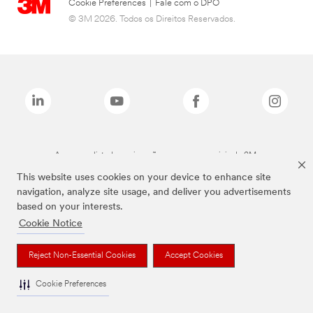
Cookie Preferences
|
Fale com o DPO
© 3M 2026. Todos os Direitos Reservados.
As marcas listadas a cima são marcas comerciais da 3M.
This website uses cookies on your device to enhance site
navigation, analyze site usage, and deliver you advertisements
based on your interests.
Cookie Notice
Reject Non-Essential Cookies
Accept Cookies
Cookie Preferences