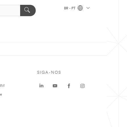
BR - PT
SIGA-NOS
 3M
te