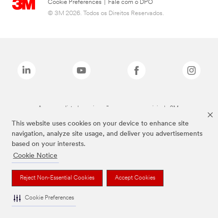
Cookie Preferences
|
Fale com o DPO
© 3M 2026. Todos os Direitos Reservados.
As marcas listadas a cima são marcas comerciais da 3M.
This website uses cookies on your device to enhance site
navigation, analyze site usage, and deliver you advertisements
based on your interests.
Cookie Notice
Reject Non-Essential Cookies
Accept Cookies
Cookie Preferences