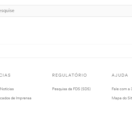
CIAS
REGULATÓRIO
AJUDA
 Notícias
Pesquisa da FDS (SDS)
Fale com a
cados de Imprensa
Mapa do Si