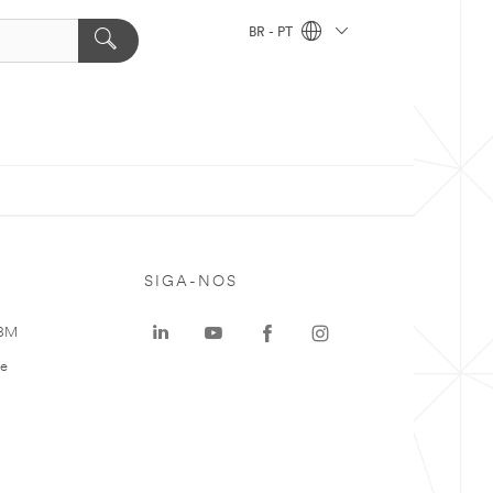
BR - PT
SIGA-NOS
 3M
te