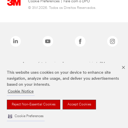
Cookie Preferences
|
Fale com o DPO
© 3M 2026. Todos os Direitos Reservados.
As marcas listadas a cima são marcas comerciais da 3M.
This website uses cookies on your device to enhance site
navigation, analyze site usage, and deliver you advertisements
based on your interests.
Cookie Notice
Reject Non-Essential Cookies
Accept Cookies
Cookie Preferences