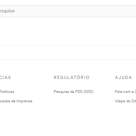
CIAS
REGULATÓRIO
AJUDA
 Notícias
Pesquisa da FDS (SDS)
Fale com a
cados de Imprensa
Mapa do Si