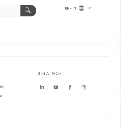
BR - PT
SIGA-NOS
 3M
te