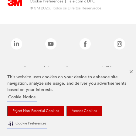
Cookie Preferences
|
Fale com o DPO
© 3M 2026. Todos os Direitos Reservados.
As marcas listadas a cima são marcas comerciais da 3M.
This website uses cookies on your device to enhance site
navigation, analyze site usage, and deliver you advertisements
based on your interests.
Cookie Notice
Reject Non-Essential Cookies
Accept Cookies
Cookie Preferences