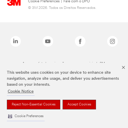
Cookie Preferences
|
Fale com o DPO
© 3M 2026. Todos os Direitos Reservados.
As marcas listadas a cima são marcas comerciais da 3M.
This website uses cookies on your device to enhance site
navigation, analyze site usage, and deliver you advertisements
based on your interests.
Cookie Notice
Reject Non-Essential Cookies
Accept Cookies
Cookie Preferences