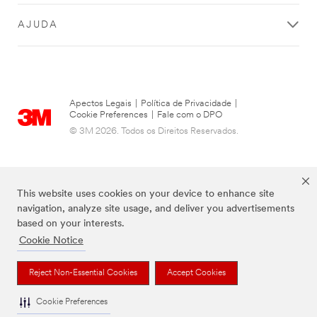
AJUDA
Apectos Legais
|
Política de Privacidade
|
Cookie Preferences
|
Fale com o DPO
© 3M 2026. Todos os Direitos Reservados.
This website uses cookies on your device to enhance site
navigation, analyze site usage, and deliver you advertisements
based on your interests.
Cookie Notice
As marcas listadas a cima são marcas comerciais da 3M.
Reject Non-Essential Cookies
Accept Cookies
Cookie Preferences