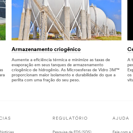
Armazenamento criogênico
Cé
Aumente a eficiência térmica e minimize as taxas de
A 
evaporação em seus tanques de armazenamento
pe
as
criogênico de hidrogênio. As Microesferas de Vidro 3M™
Exp
ara
proporcionam maior isolamento e durabilidade do que a
os
perlita com uma fração do seu peso.
vit
CIAS
REGULATÓRIO
AJUDA
 Notícias
Pesquisa da FDS (SDS)
Fale com a