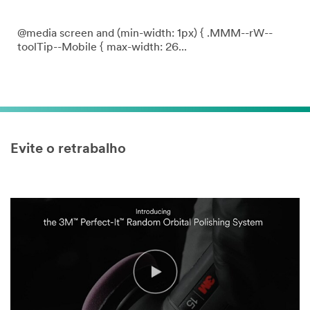
@media screen and (min-width: 1px) { .MMM--rW--
toolTip--Mobile { max-width: 26...
Evite o retrabalho
Video Transcript