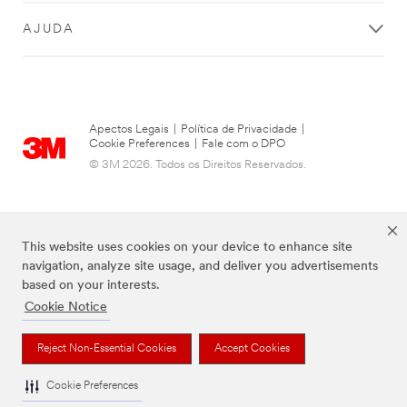
AJUDA
Apectos Legais
|
Política de Privacidade
|
Cookie Preferences
|
Fale com o DPO
© 3M 2026. Todos os Direitos Reservados.
This website uses cookies on your device to enhance site
navigation, analyze site usage, and deliver you advertisements
based on your interests.
Cookie Notice
As marcas listadas a cima são marcas comerciais da 3M.
Reject Non-Essential Cookies
Accept Cookies
Cookie Preferences