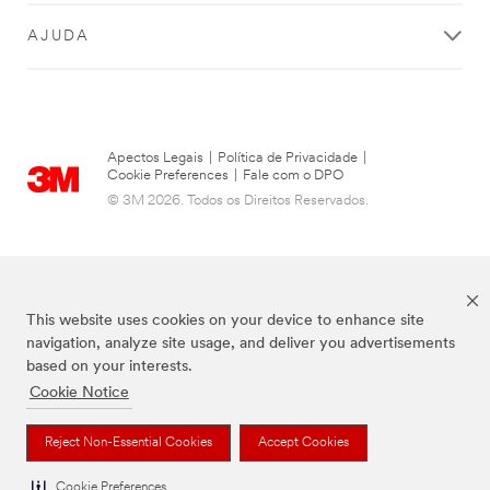
AJUDA
Apectos Legais
|
Política de Privacidade
|
Cookie Preferences
|
Fale com o DPO
© 3M 2026. Todos os Direitos Reservados.
This website uses cookies on your device to enhance site
navigation, analyze site usage, and deliver you advertisements
based on your interests.
Cookie Notice
As marcas listadas a cima são marcas comerciais da 3M.
Reject Non-Essential Cookies
Accept Cookies
Cookie Preferences