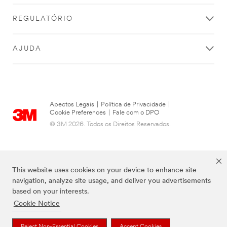
REGULATÓRIO
AJUDA
Apectos Legais
|
Política de Privacidade
|
Cookie Preferences
|
Fale com o DPO
© 3M 2026. Todos os Direitos Reservados.
This website uses cookies on your device to enhance site
navigation, analyze site usage, and deliver you advertisements
based on your interests.
Cookie Notice
As marcas listadas a cima são marcas comerciais da 3M.
Reject Non-Essential Cookies
Accept Cookies