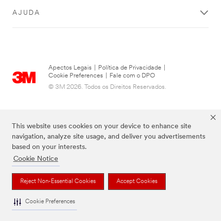
AJUDA
Apectos Legais
|
Política de Privacidade
|
Cookie Preferences
|
Fale com o DPO
© 3M 2026. Todos os Direitos Reservados.
This website uses cookies on your device to enhance site
navigation, analyze site usage, and deliver you advertisements
based on your interests.
Cookie Notice
Reject Non-Essential Cookies
Accept Cookies
As marcas listadas a cima são marcas comerciais da 3M.
Cookie Preferences