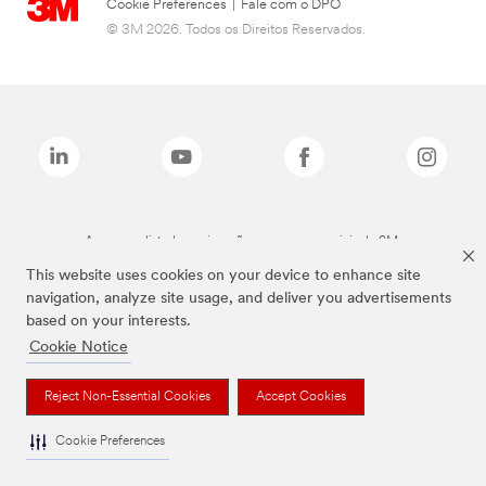
Cookie Preferences
|
Fale com o DPO
© 3M 2026. Todos os Direitos Reservados.
As marcas listadas a cima são marcas comerciais da 3M.
This website uses cookies on your device to enhance site
navigation, analyze site usage, and deliver you advertisements
based on your interests.
Cookie Notice
Reject Non-Essential Cookies
Accept Cookies
Cookie Preferences