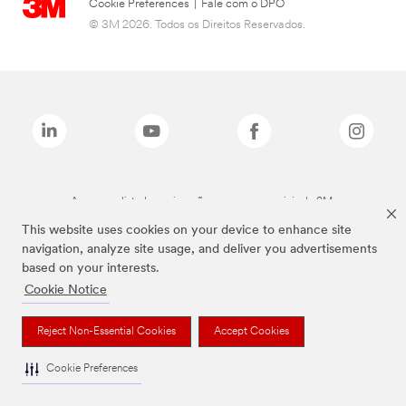
Cookie Preferences
|
Fale com o DPO
© 3M 2026. Todos os Direitos Reservados.
As marcas listadas a cima são marcas comerciais da 3M.
This website uses cookies on your device to enhance site
navigation, analyze site usage, and deliver you advertisements
based on your interests.
Cookie Notice
Reject Non-Essential Cookies
Accept Cookies
Cookie Preferences