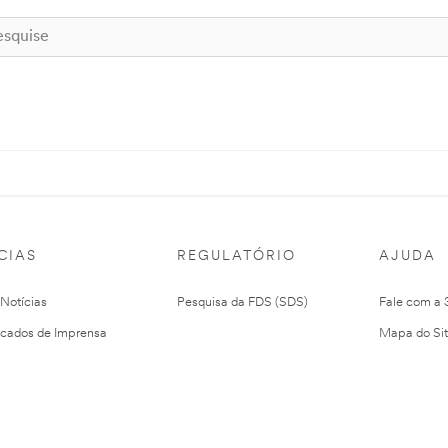
CIAS
REGULATÓRIO
AJUDA
 Notícias
Pesquisa da FDS (SDS)
Fale com a
cados de Imprensa
Mapa do Si