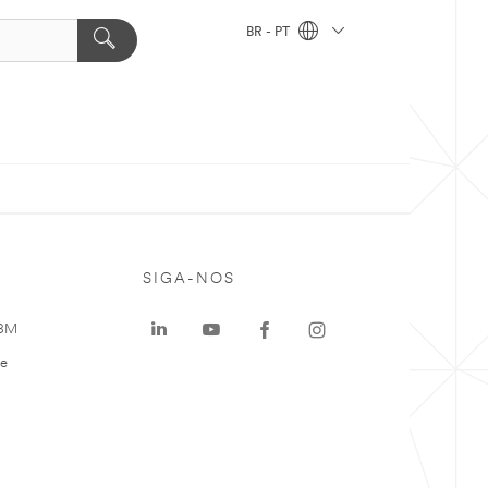
BR - PT
SIGA-NOS
 3M
te