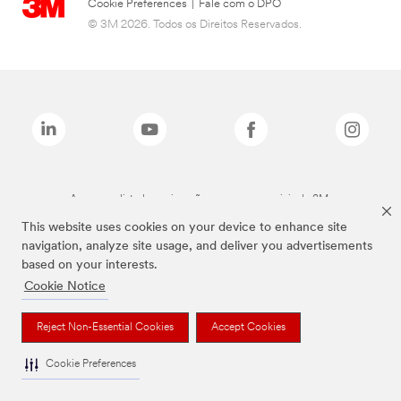
Cookie Preferences
|
Fale com o DPO
© 3M 2026. Todos os Direitos Reservados.
As marcas listadas a cima são marcas comerciais da 3M.
This website uses cookies on your device to enhance site
navigation, analyze site usage, and deliver you advertisements
based on your interests.
Cookie Notice
Reject Non-Essential Cookies
Accept Cookies
Cookie Preferences