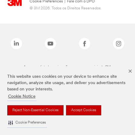
Cookie Preferences
|
Fale com o DPO
© 3M 2026. Todos os Direitos Reservados.
As marcas listadas a cima são marcas comerciais da 3M.
This website uses cookies on your device to enhance site
navigation, analyze site usage, and deliver you advertisements
based on your interests.
Cookie Notice
Reject Non-Essential Cookies
Accept Cookies
Cookie Preferences