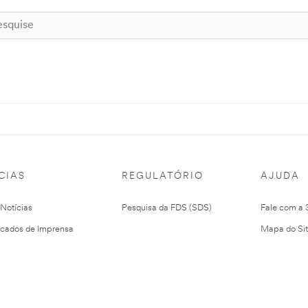
CIAS
REGULATÓRIO
AJUDA
 Notícias
Pesquisa da FDS (SDS)
Fale com a
cados de Imprensa
Mapa do Si