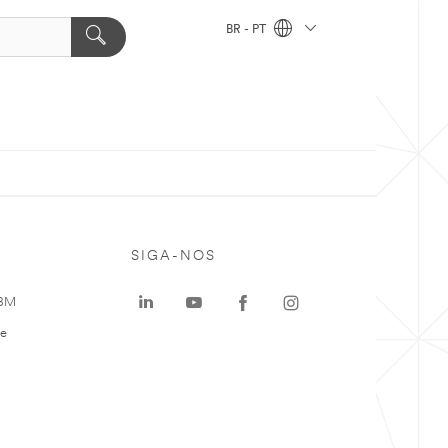
BR - PT
SIGA-NOS
 3M
te