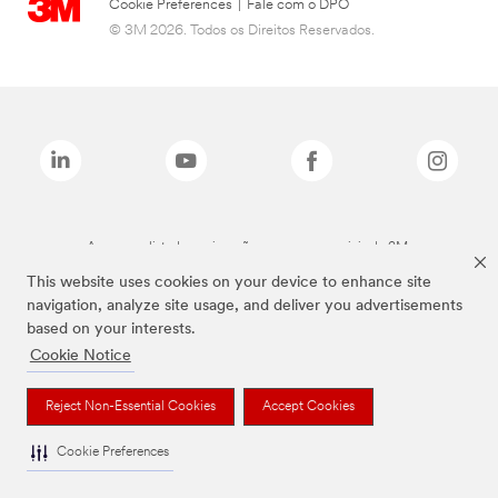
Cookie Preferences
|
Fale com o DPO
© 3M 2026. Todos os Direitos Reservados.
As marcas listadas a cima são marcas comerciais da 3M.
This website uses cookies on your device to enhance site
navigation, analyze site usage, and deliver you advertisements
based on your interests.
Cookie Notice
Reject Non-Essential Cookies
Accept Cookies
Cookie Preferences