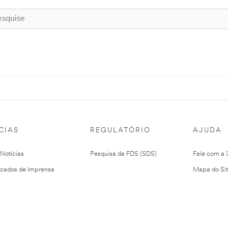
CIAS
REGULATÓRIO
AJUDA
 Notícias
Pesquisa da FDS (SDS)
Fale com a
cados de Imprensa
Mapa do Si