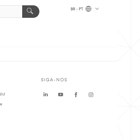
BR - PT
SIGA-NOS
 3M
te