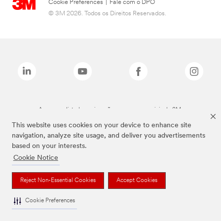
Cookie Preferences
|
Fale com o DPO
© 3M 2026. Todos os Direitos Reservados.
As marcas listadas a cima são marcas comerciais da 3M.
This website uses cookies on your device to enhance site
navigation, analyze site usage, and deliver you advertisements
based on your interests.
Cookie Notice
Reject Non-Essential Cookies
Accept Cookies
Cookie Preferences