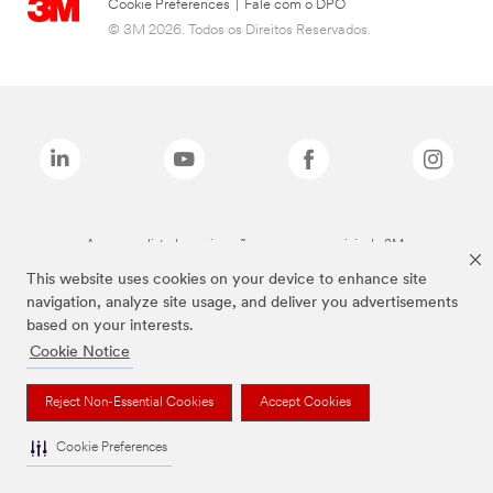
Cookie Preferences
|
Fale com o DPO
© 3M 2026. Todos os Direitos Reservados.
As marcas listadas a cima são marcas comerciais da 3M.
This website uses cookies on your device to enhance site
navigation, analyze site usage, and deliver you advertisements
based on your interests.
Cookie Notice
Reject Non-Essential Cookies
Accept Cookies
Cookie Preferences