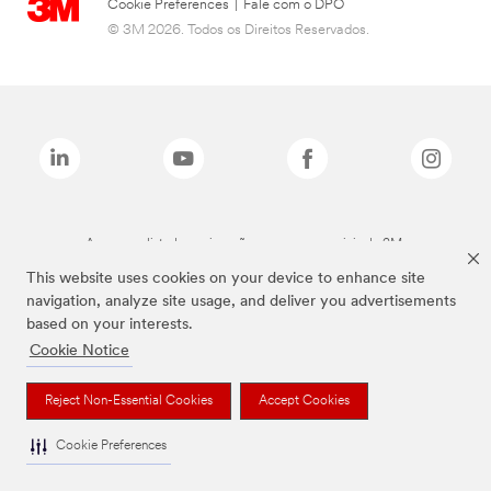
Cookie Preferences
|
Fale com o DPO
© 3M 2026. Todos os Direitos Reservados.
As marcas listadas a cima são marcas comerciais da 3M.
This website uses cookies on your device to enhance site
navigation, analyze site usage, and deliver you advertisements
based on your interests.
Cookie Notice
Reject Non-Essential Cookies
Accept Cookies
Cookie Preferences