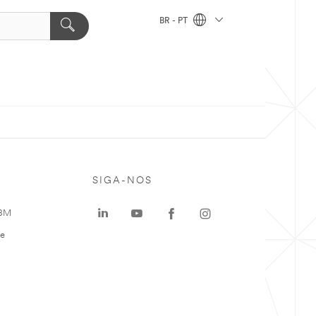
BR - PT
SIGA-NOS
 3M
te