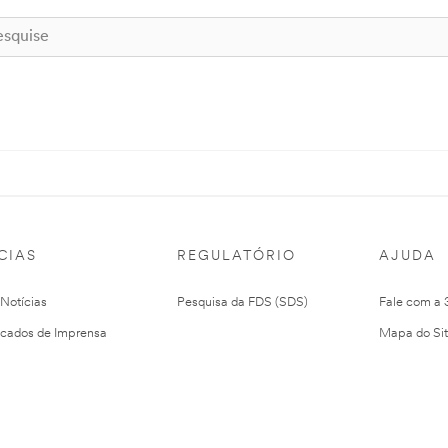
CIAS
REGULATÓRIO
AJUDA
 Notícias
Pesquisa da FDS (SDS)
Fale com a
cados de Imprensa
Mapa do Si