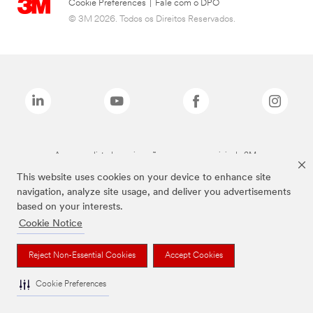
Cookie Preferences
|
Fale com o DPO
© 3M 2026. Todos os Direitos Reservados.
As marcas listadas a cima são marcas comerciais da 3M.
This website uses cookies on your device to enhance site
navigation, analyze site usage, and deliver you advertisements
based on your interests.
Cookie Notice
Reject Non-Essential Cookies
Accept Cookies
Cookie Preferences