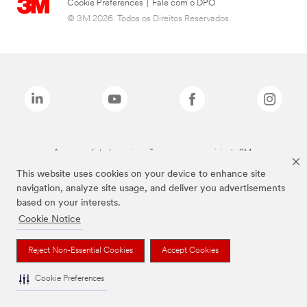
Cookie Preferences
|
Fale com o DPO
© 3M 2026. Todos os Direitos Reservados.
As marcas listadas a cima são marcas comerciais da 3M.
This website uses cookies on your device to enhance site
navigation, analyze site usage, and deliver you advertisements
based on your interests.
Cookie Notice
Reject Non-Essential Cookies
Accept Cookies
Cookie Preferences