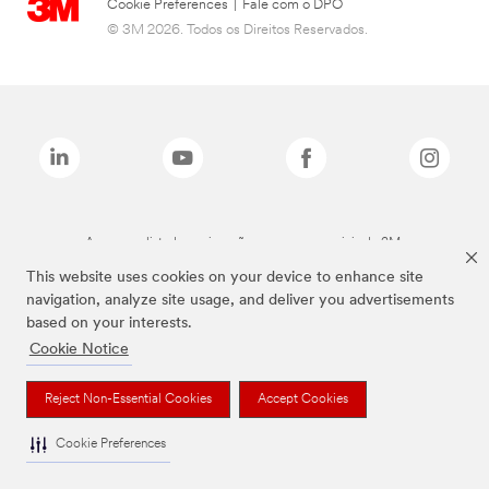
Cookie Preferences
|
Fale com o DPO
© 3M 2026. Todos os Direitos Reservados.
As marcas listadas a cima são marcas comerciais da 3M.
This website uses cookies on your device to enhance site
navigation, analyze site usage, and deliver you advertisements
based on your interests.
Cookie Notice
Reject Non-Essential Cookies
Accept Cookies
Cookie Preferences