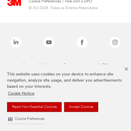
Cookie Preferences
|
Fale com o DPO
© 3M 2026. Todos os Direitos Reservados.
As marcas listadas a cima são marcas comerciais da 3M.
This website uses cookies on your device to enhance site
navigation, analyze site usage, and deliver you advertisements
based on your interests.
Cookie Notice
Reject Non-Essential Cookies
Accept Cookies
Cookie Preferences