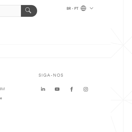
BR - PT
SIGA-NOS
 3M
te