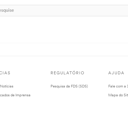
CIAS
REGULATÓRIO
AJUDA
 Notícias
Pesquisa da FDS (SDS)
Fale com a
cados de Imprensa
Mapa do Si