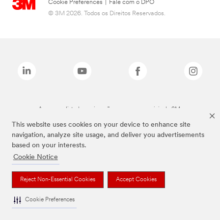
Cookie Preferences
|
Fale com o DPO
© 3M 2026. Todos os Direitos Reservados.
As marcas listadas a cima são marcas comerciais da 3M.
This website uses cookies on your device to enhance site
navigation, analyze site usage, and deliver you advertisements
based on your interests.
Cookie Notice
Reject Non-Essential Cookies
Accept Cookies
Cookie Preferences