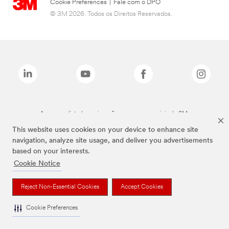
Cookie Preferences
|
Fale com o DPO
© 3M 2026. Todos os Direitos Reservados.
As marcas listadas a cima são marcas comerciais da 3M.
This website uses cookies on your device to enhance site
navigation, analyze site usage, and deliver you advertisements
based on your interests.
Cookie Notice
Reject Non-Essential Cookies
Accept Cookies
Cookie Preferences