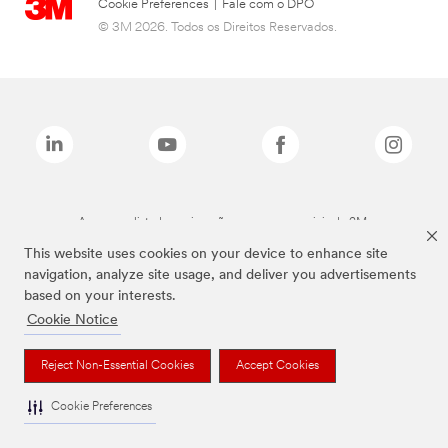
Cookie Preferences
|
Fale com o DPO
© 3M 2026. Todos os Direitos Reservados.
As marcas listadas a cima são marcas comerciais da 3M.
This website uses cookies on your device to enhance site
navigation, analyze site usage, and deliver you advertisements
based on your interests.
Cookie Notice
Reject Non-Essential Cookies
Accept Cookies
Cookie Preferences